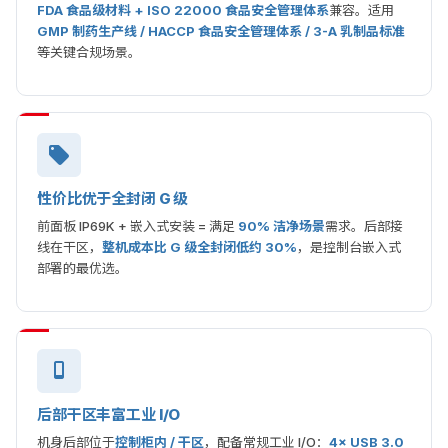
FDA 食品级材料 + ISO 22000 食品安全管理体系
兼容。适用
GMP 制药生产线 / HACCP 食品安全管理体系 / 3-A 乳制品标准
等关键合规场景。
性价比优于全封闭 G 级
前面板 IP69K + 嵌入式安装 = 满足
90% 洁净场景
需求。后部接
线在干区，
整机成本比 G 级全封闭低约 30%
，是控制台嵌入式
部署的最优选。
后部干区丰富工业 I/O
机身后部位于
控制柜内 / 干区
，配备常规工业 I/O：
4× USB 3.0