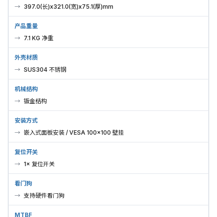
397.0(长)x321.0(宽)x75.1(厚)mm
产品重量
7.1 KG 净重
外壳材质
SUS304 不锈钢
机械结构
钣金结构
安装方式
嵌入式面板安装 / VESA 100×100 壁挂
复位开关
1× 复位开关
看门狗
支持硬件看门狗
MTBF