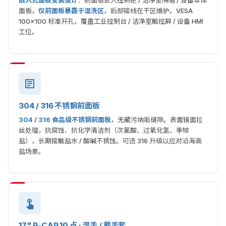
嵌入式面板安装设计
：前面板嵌入控制柜 / 洁净室隔墙 / 设备本体
面板，
仅前面板暴露于湿洗区
，后部接线在干区维护。VESA
100×100 标准开孔，覆盖工业控制台 / 洁净室触控屏 / 设备 HMI
工位。
304 / 316 不锈钢前面板
304 / 316 食品级不锈钢前面板
，无藏污纳垢缝隙。表面镜面拉
丝处理，抗腐蚀、抗化学清洁剂（次氯酸、过氧化氢、季铵
盐），长期接触盐水 / 酸碱不锈蚀。可选 316 升级以应对沿海高
盐场景。
17" P-CAP 10 点 · 湿手 / 戴手套