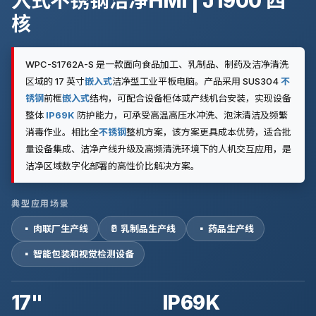
入式不锈钢洁净HMI | J1900 四
核
WPC-S1762A-S 是一款面向食品加工、乳制品、制药及洁净清洗
区域的 17 英寸
嵌入式
洁净型工业平板电脑。产品采用 SUS304
不
锈钢
前框
嵌入式
结构，可配合设备柜体或产线机台安装，实现设备
整体
IP69K
防护能力，可承受高温高压水冲洗、泡沫清洁及频繁
消毒作业。相比全
不锈钢
整机方案，该方案更具成本优势，适合批
量设备集成、洁净产线升级及高频清洗环境下的人机交互应用，是
洁净区域数字化部署的高性价比解决方案。
典型应用场景
▪ 肉联厂生产线
🥛 乳制品生产线
▪ 药品生产线
▪ 智能包装和视觉检测设备
17"
IP69K