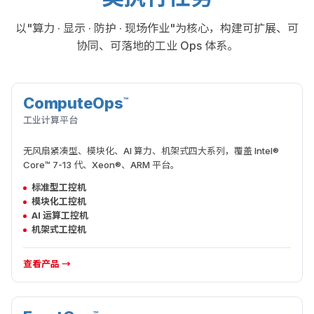
以"算力 · 显示 · 防护 · 现场作业"为核心，构建可扩展、可
协同、可落地的工业 Ops 体系。
ComputeOps
™
算力执行
工业计算平台
无风扇紧凑型、模块化、AI 算力、机架式四大系列，覆盖 Intel®
Core™ 7-13 代、Xeon®、ARM 平台。
标准型工控机
模块化工控机
AI 运算工控机
机架式工控机
查看产品 →
™