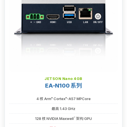
JETSON Nano 4GB
EA-N100 系列
®
®
4 核 Arm
Cortex
-A57 MPCore
最高 1.43 GHz
™
128 核 NVIDIA Maxwell
架构 GPU