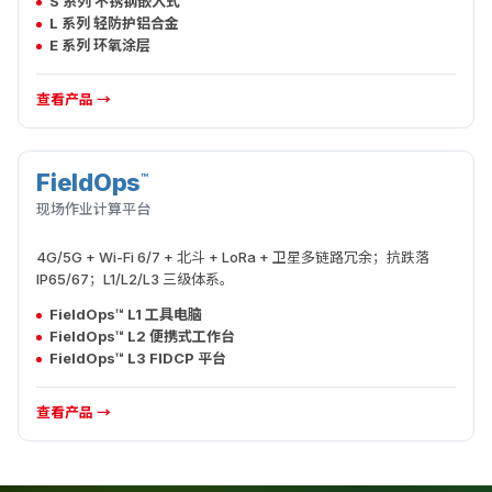
S 系列 不锈钢嵌入式
L 系列 轻防护铝合金
E 系列 环氧涂层
查看产品 →
FieldOps
™
现场执行
现场作业计算平台
4G/5G + Wi-Fi 6/7 + 北斗 + LoRa + 卫星多链路冗余；抗跌落
IP65/67；L1/L2/L3 三级体系。
FieldOps™ L1 工具电脑
FieldOps™ L2 便携式工作台
FieldOps™ L3 FIDCP 平台
查看产品 →