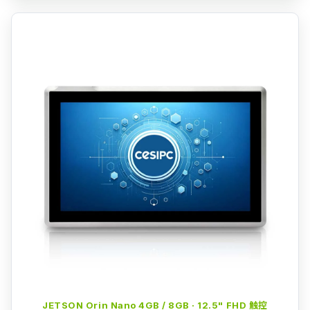
JETSON Orin Nano 4GB / 8GB · 12.5" FHD 触控