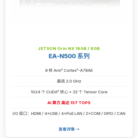
JETSON Orin NX 16GB / 8GB
EA-N500 系列
®
®
8 核 Arm
Cortex
-A78AE
最高 2.0 GHz
®
1024 个 CUDA
核心 + 32 个 Tensor Core
AI 算力 高达 157 TOPS
I/O 接口：HDMI / 4×USB / 4×PoE LAN / 2×COM / GPIO / CAN
查看详情 →