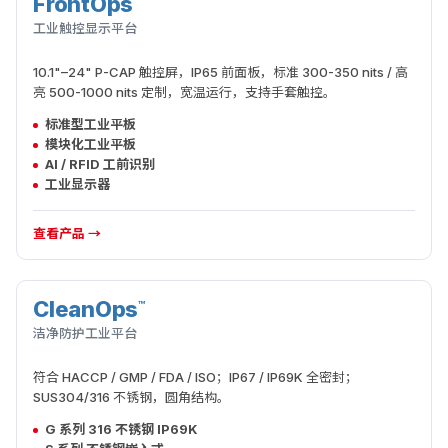
FrontOps
交互执行
工业触控显示平台
10.1"–24" P-CAP 触控屏，IP65 前面板，标准 300-350 nits / 高
亮 500-1000 nits 定制，宽温运行，支持手套触控。
标准型工业平板
模块化工业平板
AI / RFID 工前识别
工业显示器
查看产品 →
CleanOps
™
洁净执行
洁净防护工业平台
符合 HACCP / GMP / FDA / ISO；IP67 / IP69K 全密封；
SUS304/316 不锈钢，圆角结构。
G 系列 316 不锈钢 IP69K