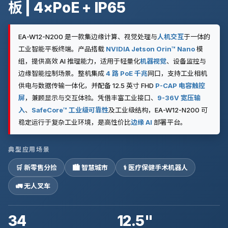
板 | 4×PoE + IP65
EA-W12-N200 是一款集边缘计算、视觉处理与
人机交互
于一体的
工业智能平板终端。产品搭载
NVIDIA Jetson Orin™ Nano
模
组，提供高效 AI 推理能力，适用于轻量化
机器视觉
、设备监控与
边缘智能控制场景。整机集成
4 路 PoE 千兆
网口，支持工业相机
供电与数据传输一体化，并配备 12.5 英寸 FHD
P-CAP 电容触控
屏
，兼顾显示与交互体验。凭借丰富工业接口、
9-36V 宽压输
入
、
SafeCore™ 工业级可靠性
及工业级结构，EA-W12-N200 可
稳定运行于复杂工业环境，是高性价比
边缘 AI
部署平台。
典型应用场景
🛒 新零售分捡
🏙 智慧城市
⚕ 医疗保健手术机器人
🚛 无人叉车
34
12.5"