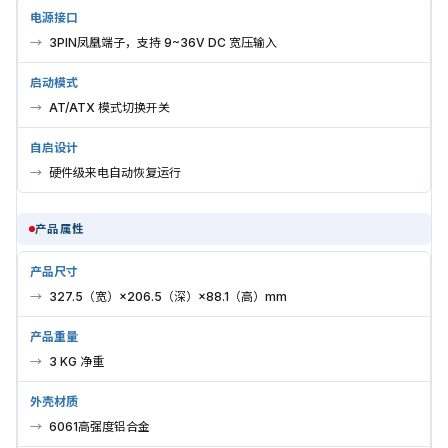
电源接口
3PIN凤凰端子，支持 9~36V DC 宽压输入
启动模式
AT/ATX 模式切换开关
自启设计
硬件级来电自动恢复运行
产品属性
产品尺寸
327.5（宽）×206.5（深）×88.1（高）mm
产品重量
3 KG 净重
外壳材质
6061高强度铝合金