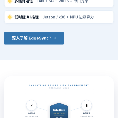
多链路通信
LAN + 5G + WiFi6 + 串口冗余
低时延 AI 推理
Jetson / x86 + NPU 边缘算力
深入了解 EdgeSync™ →