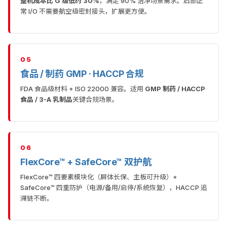
整机成本比 G 级低约 30%
，满足 90% 洁净场景需求。后部正
常 I/O 不需要航空级密封接头，扩展更方便。
05
食品 / 制药 GMP · HACCP 合规
FDA 食品级材料 + ISO 22000 兼容。适用
GMP 制药 / HACCP
食品 / 3-A 乳制品
关键合规场景。
06
FlexCore™ + SafeCore™ 双护航
FlexCore™ 四要素模块化（屏体长保、主板可升级）+
SafeCore™ 四重防护（电源/备用/启停/系统恢复），HACCP 追
溯链不断。