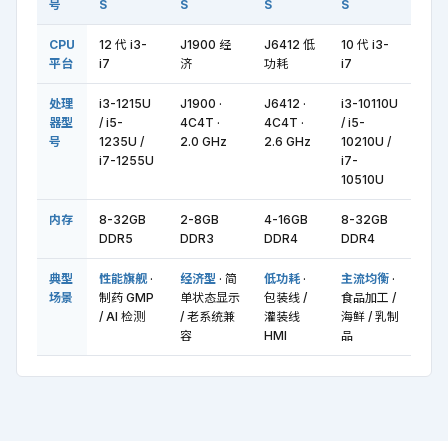
号
S
S
S
S
CPU
12 代 i3-
J1900 经
J6412 低
10 代 i3-
平台
i7
济
功耗
i7
处理
i3-1215U
J1900 ·
J6412 ·
i3-10110U
器型
/ i5-
4C4T ·
4C4T ·
/ i5-
号
1235U /
2.0 GHz
2.6 GHz
10210U /
i7-1255U
i7-
10510U
内存
8-32GB
2-8GB
4-16GB
8-32GB
DDR5
DDR3
DDR4
DDR4
典型
性能旗舰
·
经济型
· 简
低功耗
·
主流均衡
·
场景
制药 GMP
单状态显示
包装线 /
食品加工 /
/ AI 检测
/ 老系统兼
灌装线
海鲜 / 乳制
容
HMI
品