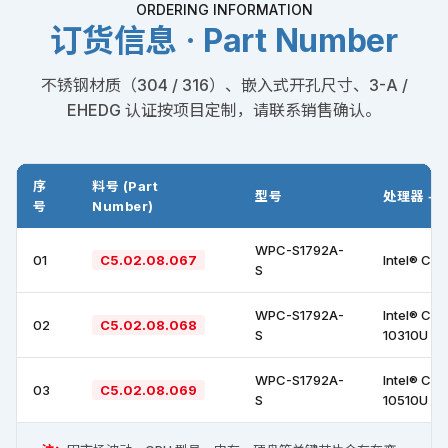
ORDERING INFORMATION
订货信息 · Part Number
不锈钢材质（304 / 316）、嵌入式开孔尺寸、3-A /
EHEDG 认证按项目定制，请联系销售确认。
序
料号 (Part
型号
处理器 +
号
Number)
WPC-S1792A-
01
C5.02.08.067
Intel® Cor
S
WPC-S1792A-
Intel® Cor
02
C5.02.08.068
S
10310U
WPC-S1792A-
Intel® Cor
03
C5.02.08.069
S
10510U