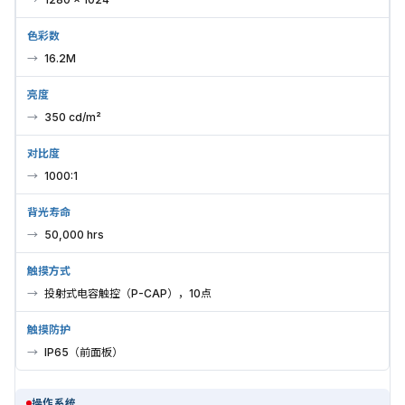
色彩数
16.2M
亮度
350 cd/m²
对比度
1000:1
背光寿命
50,000 hrs
触摸方式
投射式电容触控（P-CAP），10点
触摸防护
IP65（前面板）
操作系统