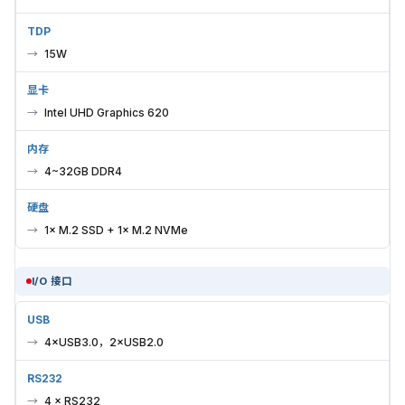
TDP
15W
显卡
Intel UHD Graphics 620
内存
4~32GB DDR4
硬盘
1× M.2 SSD + 1× M.2 NVMe
I/O 接口
USB
4×USB3.0，2×USB2.0
RS232
4 × RS232