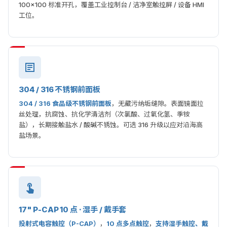
100×100 标准开孔，覆盖工业控制台 / 洁净室触控屏 / 设备 HMI
工位。
304 / 316 不锈钢前面板
304 / 316 食品级不锈钢前面板
，无藏污纳垢缝隙。表面镜面拉
丝处理，抗腐蚀、抗化学清洁剂（次氯酸、过氧化氢、季铵
盐），长期接触盐水 / 酸碱不锈蚀。可选 316 升级以应对沿海高
盐场景。
17" P-CAP 10 点 · 湿手 / 戴手套
投射式电容触控（P-CAP）
，
10 点多点触控
，
支持湿手触控、戴