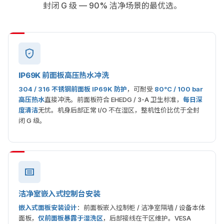
封闭 G 级 — 90% 洁净场景的最优选。
IP69K 前面板高压热水冲洗
304 / 316 不锈钢前面板 IP69K 防护
，可耐受
80°C / 100 bar
高压热水
直接冲洗。前面板符合 EHEDG / 3-A 卫生标准，
每日深
度清洁
无忧。机身后部正常 I/O 不在湿区，整机性价比优于全封
闭 G 级。
洁净室嵌入式控制台安装
嵌入式面板安装设计
：前面板嵌入控制柜 / 洁净室隔墙 / 设备本体
面板，
仅前面板暴露于湿洗区
，后部接线在干区维护。VESA