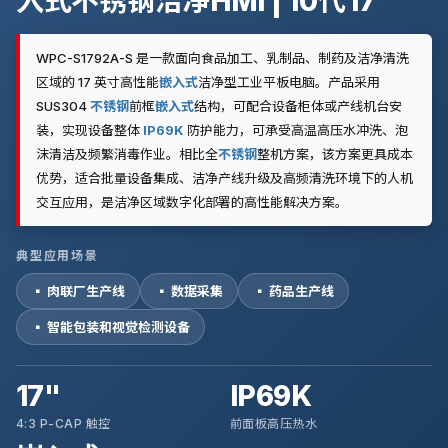
入式不锈钢洁净HMI | 10代 i7
WPC-S1792A-S 是一款面向食品加工、乳制品、制药及洁净清洗
区域的 17 英寸高性能
嵌入式
洁净型工业平板电脑。产品采用
SUS304
不锈钢
前框
嵌入式
结构，可配合设备柜体或产线机台安
装，实现设备整体
IP69K
防护能力，可承受高温高压水冲洗、泡
沫清洁及频繁消毒作业。相比全
不锈钢
整机方案，该方案更具成本
优势，适合批量设备集成、洁净产线升级及高频清洗环境下的人机
交互应用，是洁净区域数字化部署的高性能解决方案。
典型应用场景
▪ 肉联厂生产线
▪ 数据采集
▪ 药品生产线
▪ 智能包装和视觉检测设备
17"
IP69K
4:3 P-CAP 触控
前面板高压热水