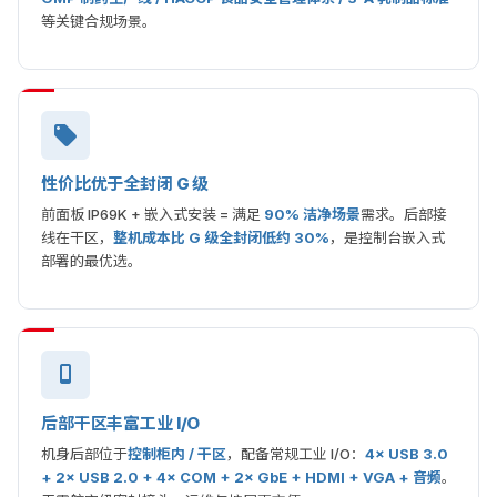
等关键合规场景。
性价比优于全封闭 G 级
前面板 IP69K + 嵌入式安装 = 满足
90% 洁净场景
需求。后部接
线在干区，
整机成本比 G 级全封闭低约 30%
，是控制台嵌入式
部署的最优选。
后部干区丰富工业 I/O
机身后部位于
控制柜内 / 干区
，配备常规工业 I/O：
4× USB 3.0
+ 2× USB 2.0 + 4× COM + 2× GbE + HDMI + VGA + 音频
。