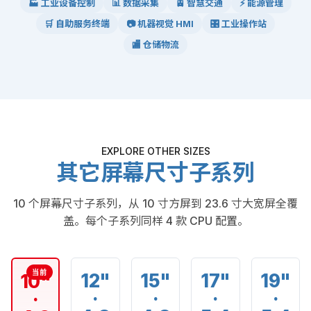
🏭 工业设备控制
📊 数据采集
🚊 智慧交通
⚡ 能源管理
🛒 自助服务终端
📷 机器视觉 HMI
🎛 工业操作站
🏬 仓储物流
EXPLORE OTHER SIZES
其它屏幕尺寸子系列
10 个屏幕尺寸子系列，从 10 寸方屏到 23.6 寸大宽屏全覆
盖。每个子系列同样 4 款 CPU 配置。
12"
15"
17"
19"
10"
·
·
·
·
·