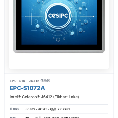
EPC-S10 · J6412 低功耗
EPC-S1072A
Intel® Celeron® J6412 (Elkhart Lake)
J6412 · 4C4T · 最高 2.6 GHz
处理器