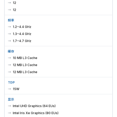
12
12
频率
1.2~4.4 GHz
1.3~4.4 GHz
1.7~4.7 GHz
缓存
10 MB L3 Cache
12 MB L3 Cache
12 MB L3 Cache
TDP
15W
显示
Intel UHD Graphics (64 EUs)
Intel Iris Xe Graphics (80 EUs)