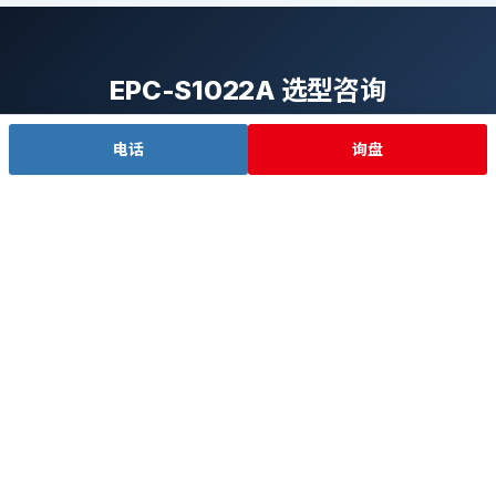
EPC-S1022A 选型咨询
告诉我们项目背景、屏幕尺寸需求、I/O 与电源需求、批量数量，工
电话
询盘
程师将在 24 小时内回复完整规格书 + 报价单 + 样机评估方案。
致电 0755-85286060
在线询盘
下载 PDF 规格书
地址：深圳市光明区尚智科技园 1B 栋 8 楼