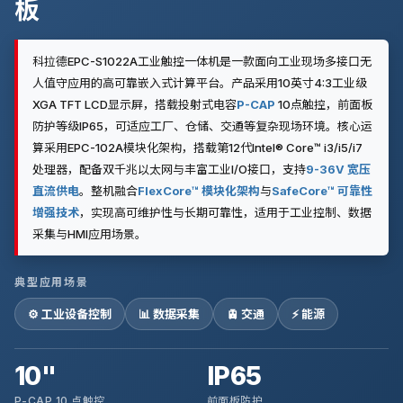
板
科拉德EPC-S1022A工业触控一体机是一款面向工业现场多接口无
人值守应用的高可靠嵌入式计算平台。产品采用10英寸4:3工业级
XGA TFT LCD显示屏，搭载投射式电容
P-CAP
10点触控，前面板
防护等级IP65，可适应工厂、仓储、交通等复杂现场环境。核心运
算采用EPC-102A模块化架构，搭载第12代Intel® Core™ i3/i5/i7
处理器，配备双千兆以太网与丰富工业I/O接口，支持
9-36V 宽压
直流供电
。整机融合
FlexCore™ 模块化架构
与
SafeCore™ 可靠性
增强技术
，实现高可维护性与长期可靠性，适用于工业控制、数据
采集与HMI应用场景。
典型应用场景
⚙️ 工业设备控制
📊 数据采集
🚊 交通
⚡ 能源
10"
IP65
P-CAP 10 点触控
前面板防护