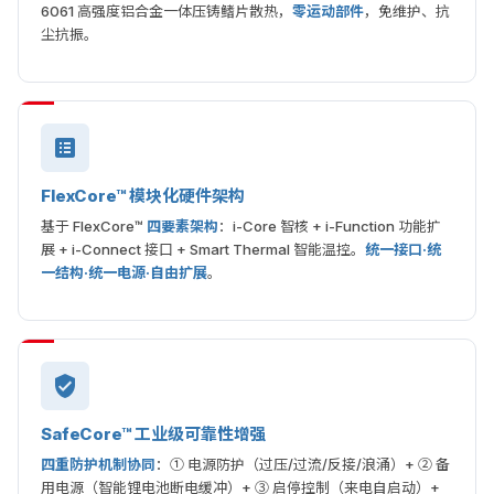
6061 高强度铝合金一体压铸鳍片散热，
零运动部件
，免维护、抗
尘抗振。
FlexCore™ 模块化硬件架构
基于 FlexCore™
四要素架构
：i-Core 智核 + i-Function 功能扩
展 + i-Connect 接口 + Smart Thermal 智能温控。
统一接口·统
一结构·统一电源·自由扩展
。
SafeCore™ 工业级可靠性增强
四重防护机制协同
：① 电源防护（过压/过流/反接/浪涌）+ ② 备
用电源（智能锂电池断电缓冲）+ ③ 启停控制（来电自启动）+