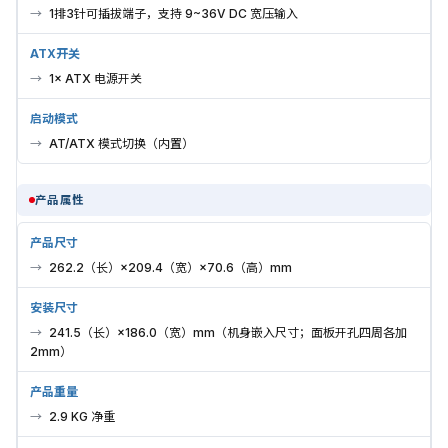
1排3针可插拔端子，支持 9~36V DC 宽压输入
ATX开关
1× ATX 电源开关
启动模式
AT/ATX 模式切换（内置）
产品属性
产品尺寸
262.2（长）×209.4（宽）×70.6（高）mm
安装尺寸
241.5（长）×186.0（宽）mm（机身嵌入尺寸；面板开孔四周各加
2mm）
产品重量
2.9 KG 净重