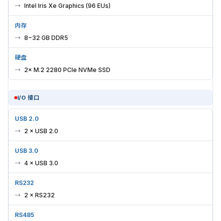
Intel Iris Xe Graphics (96 EUs)
内存
8~32 GB DDR5
硬盘
2× M.2 2280 PCIe NVMe SSD
I/O 接口
USB 2.0
2 × USB 2.0
USB 3.0
4 × USB 3.0
RS232
2 × RS232
RS485