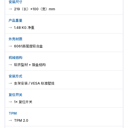
安装尺寸
219（长）×100（宽）mm
产品重量
1.48 KG 净重
外壳材质
6061高强度铝合金
机械结构
铝挤型材 + 钣金结构
安装方式
支架安装 / VESA 标准壁挂
复位开关
1× 复位开关
TPM
TPM 2.0