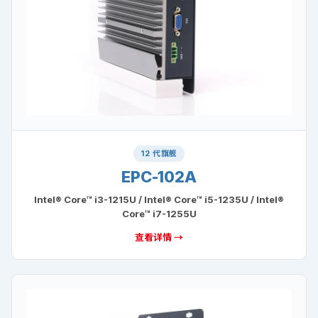
12 代旗舰
EPC-102A
Intel® Core™ i3-1215U / Intel® Core™ i5-1235U / Intel®
Core™ i7-1255U
查看详情 →