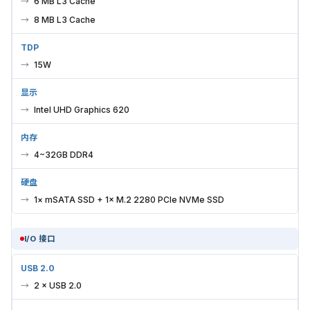
6 MB L3 Cache
8 MB L3 Cache
TDP
15W
显示
Intel UHD Graphics 620
内存
4~32GB DDR4
硬盘
1× mSATA SSD + 1× M.2 2280 PCIe NVMe SSD
I/O 接口
USB 2.0
2 × USB 2.0