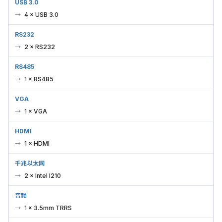
USB 3.0
4 × USB 3.0
RS232
2 × RS232
RS485
1 × RS485
VGA
1 × VGA
HDMI
1 × HDMI
千兆以太网
2 × Intel I210
音频
1 × 3.5mm TRRS