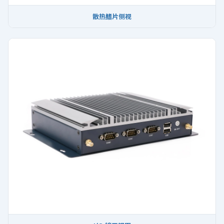
散热鳍片侧视