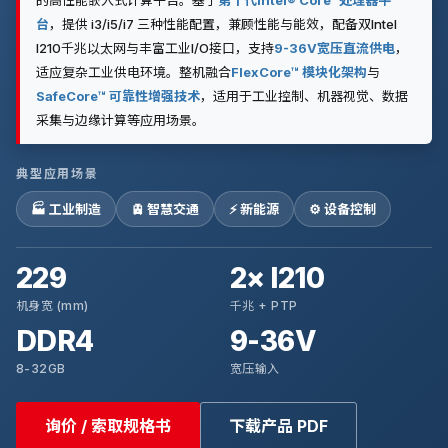
的高性能嵌入式计算平台。基于
第十代Intel® Core™处理器平
台
，提供 i3/i5/i7 三种性能配置，兼顾性能与能效，配备双Intel
I210千兆以太网与丰富工业I/O接口，支持
9-36V宽压直流供电
，
适应复杂工业供电环境。整机融合
FlexCore™ 模块化架构
与
SafeCore™ 可靠性增强技术
，适用于工业控制、机器视觉、数据
采集与边缘计算等应用场景。
典型应用场景
🏭 工业制造
🚊 智慧交通
⚡ 新能源
⚙️ 设备控制
229
2× I210
机身宽 (mm)
千兆 + PTP
DDR4
9-36V
8-32GB
宽压输入
询价 / 索取规格书
下载产品 PDF