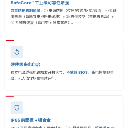
SafeCore™ 工业级可靠性增强
四重防护机制协同
：① 电源防护（过压/过流/反接/浪涌）+ ② 备
用电源（智能锂电池断电缓冲）+ ③ 启停控制（来电自启动）+
④ 系统自恢复（看门狗 + 异常重启）。
硬件级来电自启
独立电源逻辑电路触发开机信号，
不依赖 BIOS
。断电恢复即重
启，无人值守场景持续运行。
IP65 前面板 + 铝合金