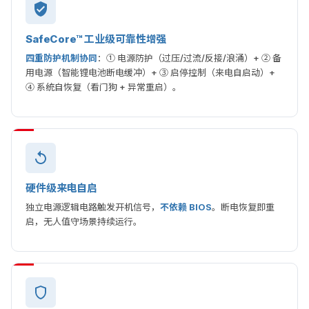
SafeCore™ 工业级可靠性增强
四重防护机制协同
：① 电源防护（过压/过流/反接/浪涌）+ ② 备
用电源（智能锂电池断电缓冲）+ ③ 启停控制（来电自启动）+
④ 系统自恢复（看门狗 + 异常重启）。
硬件级来电自启
独立电源逻辑电路触发开机信号，
不依赖 BIOS
。断电恢复即重
启，无人值守场景持续运行。