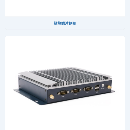
散热鳍片侧视