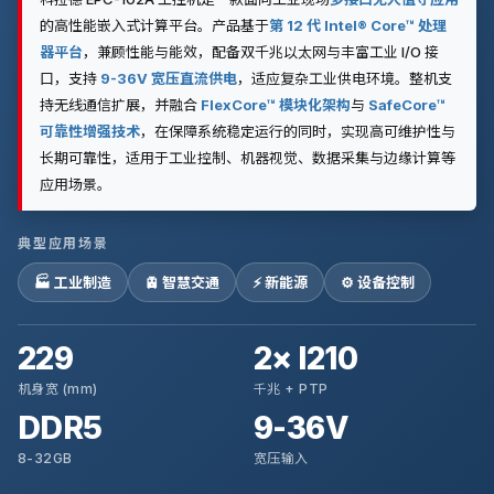
的高性能嵌入式计算平台。产品基于
第 12 代 Intel® Core™ 处理
器平台
，兼顾性能与能效，配备双千兆以太网与丰富工业 I/O 接
口，支持
9-36V 宽压直流供电
，适应复杂工业供电环境。整机支
持无线通信扩展，并融合
FlexCore™ 模块化架构
与
SafeCore™
可靠性增强技术
，在保障系统稳定运行的同时，实现高可维护性与
长期可靠性，适用于工业控制、机器视觉、数据采集与边缘计算等
应用场景。
典型应用场景
🏭 工业制造
🚊 智慧交通
⚡ 新能源
⚙️ 设备控制
229
2× I210
机身宽 (mm)
千兆 + PTP
DDR5
9-36V
8-32GB
宽压输入