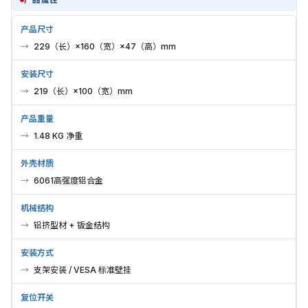
产品尺寸
229（长）×160（宽）×47（高）mm
安装尺寸
219（长）×100（宽）mm
产品重量
1.48 KG 净重
外壳材质
6061高强度铝合金
机械结构
铝挤型材 + 钣金结构
安装方式
支架安装 / VESA 标准壁挂
复位开关