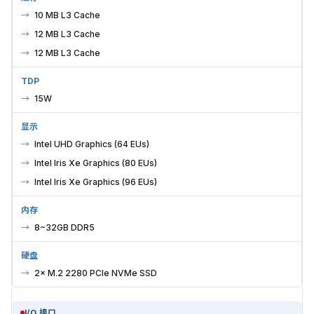
10 MB L3 Cache
12 MB L3 Cache
12 MB L3 Cache
TDP
15W
显示
Intel UHD Graphics (64 EUs)
Intel Iris Xe Graphics (80 EUs)
Intel Iris Xe Graphics (96 EUs)
内存
8~32GB DDR5
硬盘
2× M.2 2280 PCIe NVMe SSD
I/O 接口