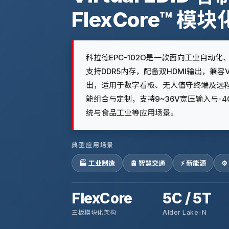
FlexCore™ 模块
科拉德EPC-102O是一款面向工业自动
支持DDR5内存，配备双HDMI输出，兼容V
出，适用于数字看板、无人值守终端及远程监
能组合与定制，支持9~36V宽压输入与-
统与食品工业等应用场景。
典型应用场景
🏭 工业制造
🚊 智慧交通
⚡ 新能源
⚙
FlexCore
5C / 5T
三板模块化架构
Alder Lake-N