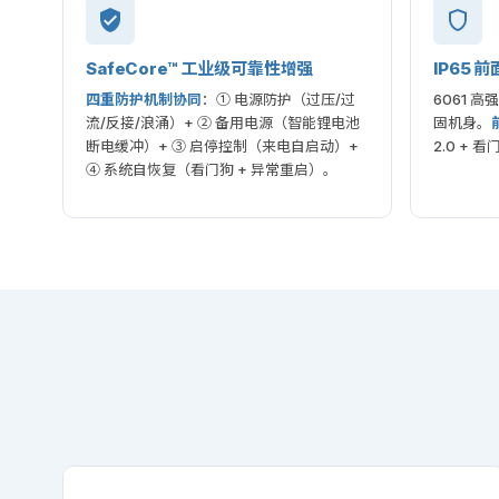
SafeCore™ 工业级可靠性增强
IP65 
四重防护机制协同
：① 电源防护（过压/过
6061 
流/反接/浪涌）+ ② 备用电源（智能锂电池
固机身。
断电缓冲）+ ③ 启停控制（来电自启动）+
2.0 +
④ 系统自恢复（看门狗 + 异常重启）。