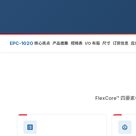
EPC-102O
核心亮点
产品图集
规格表
I/O 布局
尺寸
订货信息
应
FlexCore™ 