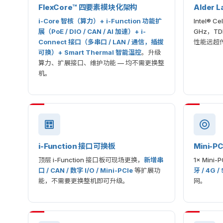
FlexCore™ 四要素模块化架构
Alder L
i-Core 智核（算力）+ i-Function 功能扩
Intel® C
展（PoE / DIO / CAN / AI 加速）+ i-
GHz，TD
Connect 接口（多串口 / LAN / 通信，插拔
性能远超传
可换）+ Smart Thermal 智能温控
。升级
算力、扩展接口、维护功能 — 均不需更换整
机。
i-Function 接口可换板
Mini-P
顶层 i-Function 接口板可现场更换，
新增串
1× Min
口 / CAN / 数字 I/O / Mini-PCIe
等扩展功
牙 / 4G /
能，不需要更换整机即可升级。
网。