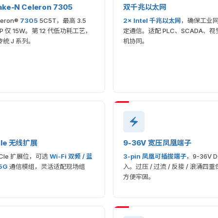
ake-N Celeron 7305
双千兆以太网
eleron®
7305
5C5T，最高 3.5
2× Intel 千兆以太网
，确保工业
P 仅 15W。第 12 代低功耗工艺，
定通信。适配 PLC、SCADA、
统 J 系列。
机协同。
CIe 无线扩展
9-36V 宽压凤凰端子
i-PCIe 扩展位，可选
Wi-Fi 双频 / 蓝
3-pin 凤凰可插拔端子
，9-36V 
 5G
通信模组，灵活适配现场组
入。过压 / 过流 / 反接 / 浪涌
方便牢固。