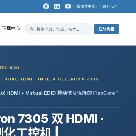
简体中文
联系我们
下载中心
在线询盘
EPC-102O
 · DUAL HDMI · INTEL® CELERON® 7305
·
双 HDMI + Virtual EDID 持续信号保持
的 FlexCore™
on 7305 双 HDMI ·
 客制化工控机 |