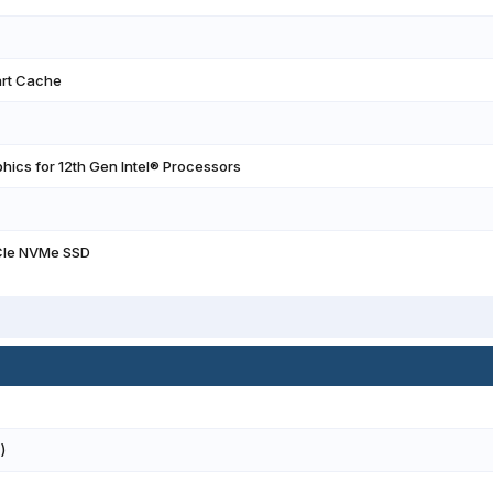
art Cache
hics for 12th Gen Intel® Processors
CIe NVMe SSD
)