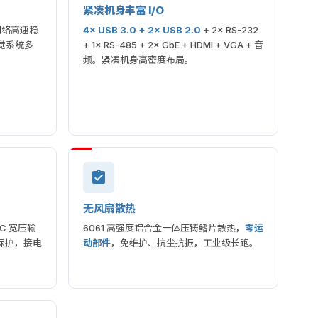
紧凑机身丰富 I/O
网络高速稳
4× USB 3.0 + 2× USB 2.0
+ 2× RS-232
视觉系统多
+ 1× RS-485 + 2× GbE + HDMI + VGA + 音
频。紧凑机身高密度布局。
无风扇散热
DC 宽压输
6061 高强度铝合金一体压铸鳍片散热，
零运
四重保护，接电
动部件
，免维护、抗尘抗振，工业级长跑。