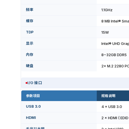
频率
1.1GHz
缓存
8 MB Intel® Sm
TDP
15W
显示
Intel® UHD Grap
内存
8~32GB DDR5
硬盘
2× M.2 2280 P
I/O 接口
参数项目
规格说明
USB 3.0
4 × USB 3.0
HDMI
2 × HDMI ( EDID 
千兆以太网