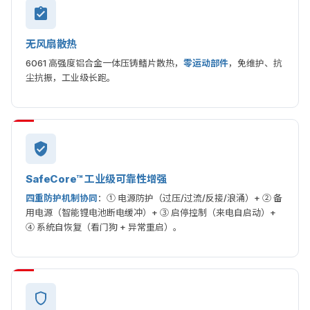
无风扇散热
6061 高强度铝合金一体压铸鳍片散热，
零运动部件
，免维护、抗
尘抗振，工业级长跑。
SafeCore™ 工业级可靠性增强
四重防护机制协同
：① 电源防护（过压/过流/反接/浪涌）+ ② 备
用电源（智能锂电池断电缓冲）+ ③ 启停控制（来电自启动）+
④ 系统自恢复（看门狗 + 异常重启）。