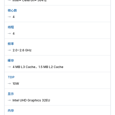
Intel® Celeron® J6412
核心数
4
线程
4
频率
2.0~2.6 GHz
缓存
4 MB L3 Cache，1.5 MB L2 Cache
TDP
10W
显示
Intel UHD Graphics 32EU
内存