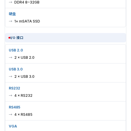
DDR4 8~32GB
硬盘
1× mSATA SSD
I/O 接口
USB 2.0
2 × USB 2.0
USB 3.0
2 × USB 3.0
RS232
4 × RS232
RS485
4 × RS485
VGA