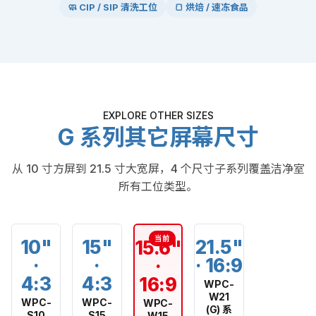
🧼 CIP / SIP 清洗工位
🍞 烘焙 / 速冻食品
EXPLORE OTHER SIZES
G 系列其它屏幕尺寸
从 10 寸方屏到 21.5 寸大宽屏，4 个尺寸子系列覆盖洁净室
所有工位类型。
10"
15"
21.5"
15.6"
·
·
· 16:9
·
4:3
4:3
16:9
WPC-
W21
WPC-
WPC-
WPC-
(G) 系
S10
S15
W15