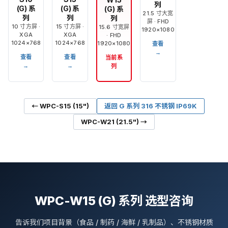
列
(G) 系
(G) 系
(G) 系
21.5 寸大宽
列
列
列
屏 · FHD
10 寸方屏 ·
15 寸方屏 ·
15.6 寸宽屏
1920×1080
XGA
XGA
· FHD
1024×768
1024×768
1920×1080
查看
→
查看
查看
当前系
→
→
列
← WPC-S15 (15")
返回 G 系列 316 不锈钢 IP69K
WPC-W21 (21.5") →
WPC-W15 (G) 系列 选型咨询
告诉我们项目背景（食品 / 制药 / 海鲜 / 乳制品）、不锈钢材质