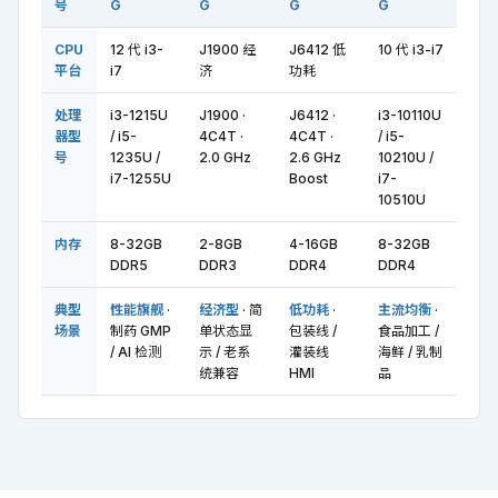
号
G
G
G
G
CPU
12 代 i3-
J1900 经
J6412 低
10 代 i3-i7
平台
i7
济
功耗
处理
i3-1215U
J1900 ·
J6412 ·
i3-10110U
器型
/ i5-
4C4T ·
4C4T ·
/ i5-
号
1235U /
2.0 GHz
2.6 GHz
10210U /
i7-1255U
Boost
i7-
10510U
内存
8-32GB
2-8GB
4-16GB
8-32GB
DDR5
DDR3
DDR4
DDR4
典型
性能旗舰
·
经济型
· 简
低功耗
·
主流均衡
·
场景
制药 GMP
单状态显
包装线 /
食品加工 /
/ AI 检测
示 / 老系
灌装线
海鲜 / 乳制
统兼容
HMI
品