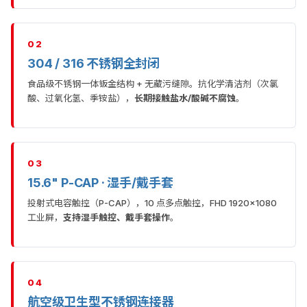
02
304 / 316 不锈钢全封闭
食品级不锈钢一体钣金结构 + 无藏污缝隙。抗化学清洁剂（次氯
酸、过氧化氢、季铵盐），
长期接触盐水/酸碱不腐蚀
。
03
15.6" P-CAP · 湿手/戴手套
投射式电容触控（P-CAP），10 点多点触控，FHD 1920×1080
工业屏，
支持湿手触控、戴手套操作
。
04
航空级卫生型不锈钢连接器