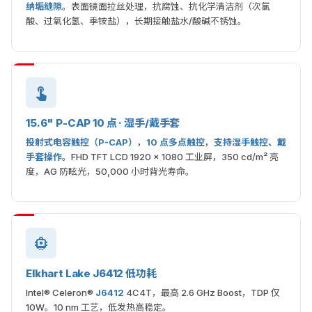
纳垢缝隙
。表面镜面拉丝处理，抗腐蚀、抗化学清洁剂（次氯
酸、过氧化氢、季铵盐），长期接触盐水/酸碱不锈蚀。
15.6" P-CAP 10 点 · 湿手/戴手套
投射式电容触控（P-CAP）
，
10 点多点触控
，
支持湿手触控、戴
手套操作
。FHD TFT LCD 1920 × 1080 工业屏，350 cd/m² 亮
度，AG 防眩光，50,000 小时背光寿命。
Elkhart Lake J6412 低功耗
Intel® Celeron®
J6412
4C4T，最高 2.6 GHz Boost，TDP 仅
10W。10 nm 工艺，低发热高稳定。