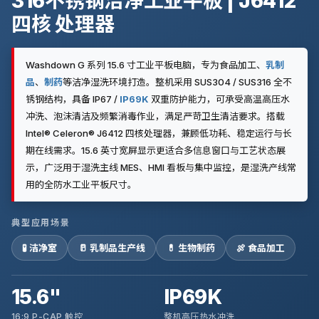
316不锈钢洁净工业平板 | J6412
四核 处理器
Washdown G 系列 15.6 寸工业平板电脑，专为食品加工、
乳制
品
、
制药
等洁净湿洗环境打造。整机采用 SUS304 / SUS316 全不
锈钢结构，具备 IP67 /
IP69K
双重防护能力，可承受高温高压水
冲洗、泡沫清洁及频繁消毒作业，满足严苛卫生清洁要求。搭载
Intel® Celeron® J6412 四核处理器，兼顾低功耗、稳定运行与长
期在线需求。15.6 英寸宽屏显示更适合多信息窗口与工艺状态展
示，广泛用于湿洗主线 MES、HMI 看板与集中监控，是湿洗产线常
用的全防水工业平板尺寸。
典型应用场景
🧪 洁净室
🥛 乳制品生产线
💊 生物制药
🍖 食品加工
15.6"
IP69K
16:9 P-CAP 触控
整机高压热水冲洗