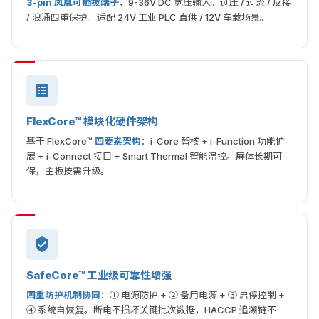
3-pin 凤凰可插拔端子
，9-36V DC 宽压输入。过压 / 过流 / 反接
/ 浪涌四重保护。适配 24V 工业 PLC 直供 / 12V 车载场景。
FlexCore™ 模块化硬件架构
基于 FlexCore™
四要素架构
：i-Core 智核 + i-Function 功能扩
展 + i-Connect 接口 + Smart Thermal 智能温控。屏体长期可
保，主板按需升级。
SafeCore™ 工业级可靠性增强
四重防护机制协同
：① 电源防护 + ② 备用电源 + ③ 启停控制 +
④ 系统自恢复。断电不损坏关键批次数据，HACCP 追溯链不