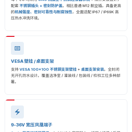
配套
不锈钢插头 + 密封防护盖
。相比普通 M12 航空插，具备更高
的
机械强度、密封可靠性与耐腐蚀性
，全面适配 IP67 / IP69K 高
压热水冲洗环境。
VESA 壁挂 / 桌面支架
支持
VESA 100×100 不锈钢支架壁挂
+
桌面支架安装
。全封闭
无开孔防水设计。覆盖洁净室 / 灌装线 / 包装线 / 检验工位多种部
署。
9-36V 宽压凤凰端子