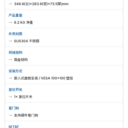
349.9(长)×283.9(宽)×75.1(厚)mm
产品重量
6.2 KG 净重
外壳材质
SUS304 不锈钢
机械结构
钣金结构
安装方式
嵌入式面板安装 / VESA 100×100 壁挂
复位开关
1× 复位开关
看门狗
支持硬件看门狗
MTBF