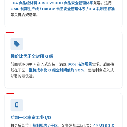
FDA 食品级材料 + ISO 22000 食品安全管理体系
兼容。适用
GMP 制药生产线 / HACCP 食品安全管理体系 / 3-A 乳制品标准
等关键合规场景。
性价比优于全封闭 G 级
前面板 IP69K + 嵌入式安装 = 满足
90% 洁净场景
需求。后部接
线在干区，
整机成本比 G 级全封闭低约 30%
，是控制台嵌入式
部署的最优选。
后部干区丰富工业 I/O
机身后部位于
控制柜内 / 干区
，配备常规工业 I/O：
4× USB 3.0