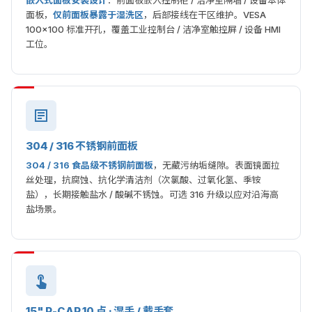
嵌入式面板安装设计
：前面板嵌入控制柜 / 洁净室隔墙 / 设备本体
面板，
仅前面板暴露于湿洗区
，后部接线在干区维护。VESA
100×100 标准开孔，覆盖工业控制台 / 洁净室触控屏 / 设备 HMI
工位。
304 / 316 不锈钢前面板
304 / 316 食品级不锈钢前面板
，无藏污纳垢缝隙。表面镜面拉
丝处理，抗腐蚀、抗化学清洁剂（次氯酸、过氧化氢、季铵
盐），长期接触盐水 / 酸碱不锈蚀。可选 316 升级以应对沿海高
盐场景。
15" P-CAP 10 点 · 湿手 / 戴手套