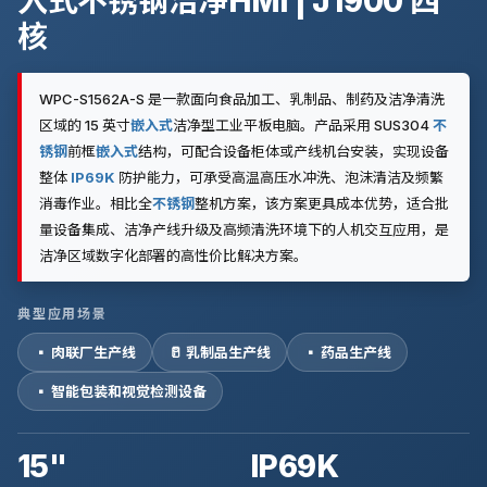
入式不锈钢洁净HMI | J1900 四
核
WPC-S1562A-S 是一款面向食品加工、乳制品、制药及洁净清洗
区域的 15 英寸
嵌入式
洁净型工业平板电脑。产品采用 SUS304
不
锈钢
前框
嵌入式
结构，可配合设备柜体或产线机台安装，实现设备
整体
IP69K
防护能力，可承受高温高压水冲洗、泡沫清洁及频繁
消毒作业。相比全
不锈钢
整机方案，该方案更具成本优势，适合批
量设备集成、洁净产线升级及高频清洗环境下的人机交互应用，是
洁净区域数字化部署的高性价比解决方案。
典型应用场景
▪ 肉联厂生产线
🥛 乳制品生产线
▪ 药品生产线
▪ 智能包装和视觉检测设备
15"
IP69K