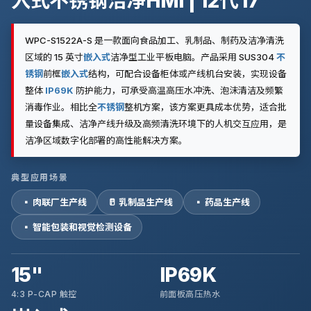
入式不锈钢洁净HMI | 12代 i7
WPC-S1522A-S 是一款面向食品加工、乳制品、制药及洁净清洗
区域的 15 英寸
嵌入式
洁净型工业平板电脑。产品采用 SUS304
不
锈钢
前框
嵌入式
结构，可配合设备柜体或产线机台安装，实现设备
整体
IP69K
防护能力，可承受高温高压水冲洗、泡沫清洁及频繁
消毒作业。相比全
不锈钢
整机方案，该方案更具成本优势，适合批
量设备集成、洁净产线升级及高频清洗环境下的人机交互应用，是
洁净区域数字化部署的高性能解决方案。
典型应用场景
▪ 肉联厂生产线
🥛 乳制品生产线
▪ 药品生产线
▪ 智能包装和视觉检测设备
15"
IP69K
4:3 P-CAP 触控
前面板高压热水