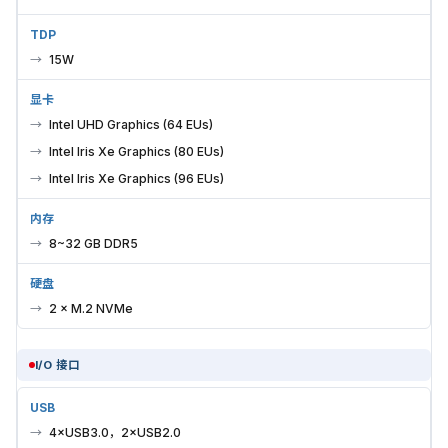
TDP
15W
显卡
Intel UHD Graphics (64 EUs)
Intel Iris Xe Graphics (80 EUs)
Intel Iris Xe Graphics (96 EUs)
内存
8~32 GB DDR5
硬盘
2 × M.2 NVMe
I/O 接口
USB
4×USB3.0，2×USB2.0