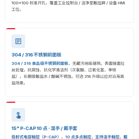
100×100 标准开孔，覆盖工业控制台 / 洁净室触控屏 / 设备 HMI
工位。
304 / 316 不锈钢前面板
304 / 316 食品级不锈钢前面板
，无藏污纳垢缝隙。表面镜面拉
丝处理，抗腐蚀、抗化学清洁剂（次氯酸、过氧化氢、季铵
盐），长期接触盐水 / 酸碱不锈蚀。可选 316 升级以应对沿海高
盐场景。
15" P-CAP 10 点 · 湿手 / 戴手套
投射式电容触控（P-CAP）
，
10 点多点触控
，
支持湿手触控、戴