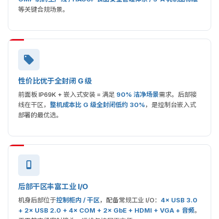
等关键合规场景。
性价比优于全封闭 G 级
前面板 IP69K + 嵌入式安装 = 满足
90% 洁净场景
需求。后部接
线在干区，
整机成本比 G 级全封闭低约 30%
，是控制台嵌入式
部署的最优选。
后部干区丰富工业 I/O
机身后部位于
控制柜内 / 干区
，配备常规工业 I/O：
4× USB 3.0
+ 2× USB 2.0 + 4× COM + 2× GbE + HDMI + VGA + 音频
。