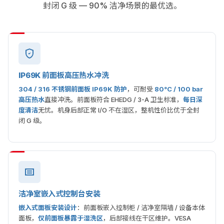
封闭 G 级 — 90% 洁净场景的最优选。
IP69K 前面板高压热水冲洗
304 / 316 不锈钢前面板 IP69K 防护
，可耐受
80°C / 100 bar
高压热水
直接冲洗。前面板符合 EHEDG / 3-A 卫生标准，
每日深
度清洁
无忧。机身后部正常 I/O 不在湿区，整机性价比优于全封
闭 G 级。
洁净室嵌入式控制台安装
嵌入式面板安装设计
：前面板嵌入控制柜 / 洁净室隔墙 / 设备本体
面板，
仅前面板暴露于湿洗区
，后部接线在干区维护。VESA