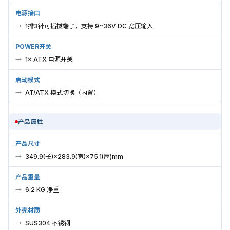
电源接口
1排3针可插拔端子，支持 9~36V DC 宽压输入
POWER开关
1× ATX 电源开关
启动模式
AT/ATX 模式切换（内置）
产品属性
产品尺寸
349.9(长)×283.9(宽)×75.1(厚)mm
产品重量
6.2 KG 净重
外壳材质
SUS304 不锈钢