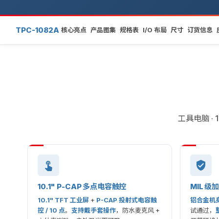
TPC-1082A
核心亮点
产品图集
规格表
I/O 布局
尺寸
订货信息
工具电脑 · 
10.1" P-CAP 多点电容触控
MIL 级加
10.1" TFT 工业屏
+
P-CAP 投射式电容触
铝合金机身
控 / 10 点
。
支持戴手套操作
，防水麦克风 +
试通过，