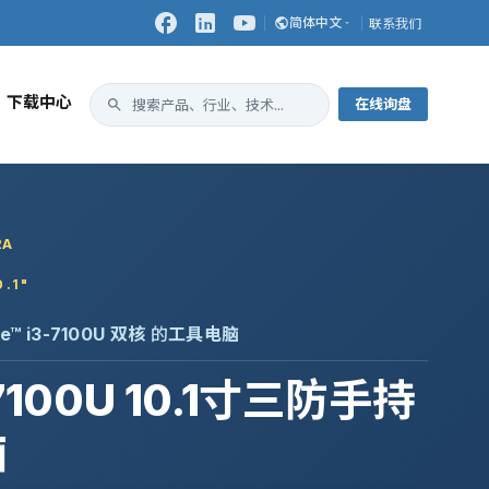
简体中文
联系我们
下载中心
在线询盘
2A
.1"
re™ i3-7100U 双核
的
工具电脑
-7100U 10.1寸三防手持
脑