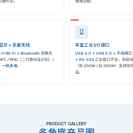
长期作业。
快充
选配。
+ 蓝牙 + 多重无线
丰富工业 I/O 接口
.11 Wi-Fi + Bluetooth
双模无
USB 3.0 + USB 2.0 + 千兆网口
FC / RFID（二代身份证识别）/
+ RS-232
工业接口齐全，前后
，
一机多用
。
（前 200W / 后 500W）支持
证。
PRODUCT GALLERY
多角度产品图