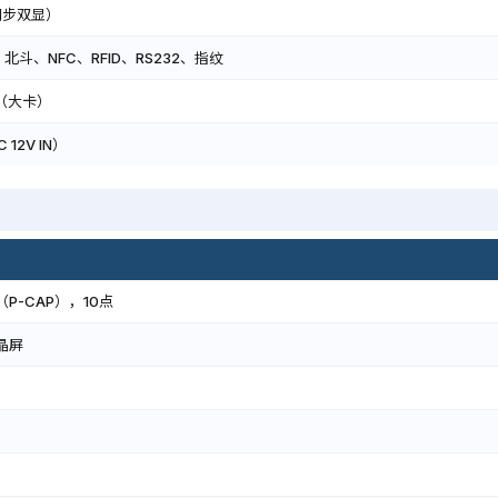
持同步双显）
S、北斗、NFC、RFID、RS232、指纹
卡槽（大卡）
 12V IN）
P-CAP），10点
液晶屏