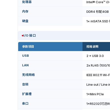
处理器
Intel® Core™ 
内存
DDR4 标配4GB
硬盘
1× mSATA SS
I/O 接口
参数项目
规格说明
USB
2 × USB 3.0
LAN
2x RJ45 (100/
无线网络
IEEE 802.11 Wi-F
音频
Line out / Li
扩展槽
1×Mini PCIe
串口
1×RS232(可选RS