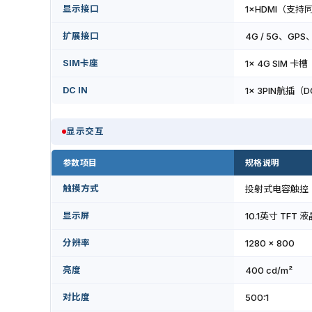
显示接口
1×HDMI（支
扩展接口
4G / 5G、GP
SIM卡座
1x 4G SIM 
DC IN
1x 3PIN航插（DC
显示交互
参数项目
规格说明
触摸方式
投射式电容触控（
显示屏
10.1英寸 TFT 
分辨率
1280 × 800
亮度
400 cd/m²
对比度
500:1