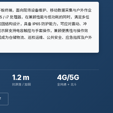
业级手持平板终端，面向现场设备维护、移动数据采集与户外作业
e™ i5 / i7 处理器，在兼顾性能与低功耗的同时，满足多任
结构设计，具备 IP65 防护能力，可应对震动、冲
清显示屏支持电容触控与手套操作，兼顾便携性与操作效
其成为仓储物流、巡检运维、公共安全、应急指挥及户外
1.2 m
4G/5G
抗跌落 / 加固
全网通 + 北斗
F