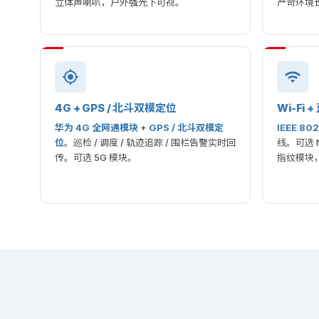
立体声喇叭，户外强光下可视。
严苛环境
4G + GPS / 北斗双模定位
Wi-Fi 
华为 4G 全网通模块
+
GPS / 北斗双模定
IEEE 802
位
。巡检 / 调度 / 轨迹追踪 / 围栏告警实时回
线。可选 N
传。可选 5G 模块。
指纹模块