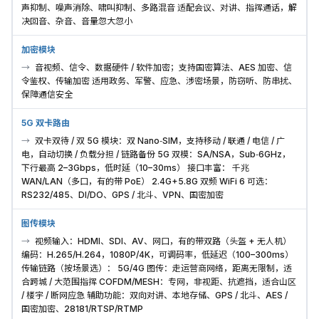
声抑制、噪声消除、啸叫抑制、多路混音 适配会议、对讲、指挥通话，解
决回音、杂音、音量忽大忽小
加密模块
音视频、信令、数据硬件 / 软件加密；支持国密算法、AES 加密、信
令鉴权、传输加密 适用政务、军警、应急、涉密场景，防窃听、防串扰、
保障通信安全
5G 双卡路由
双卡双待 / 双 5G 模块：双 Nano‑SIM，支持移动 / 联通 / 电信 / 广
电，自动切换 / 负载分担 / 链路备份 5G 双模：SA/NSA，Sub‑6GHz，
下行最高 2–3Gbps，低时延（10–30ms） 接口丰富： 千兆
WAN/LAN（多口，有的带 PoE） 2.4G+5.8G 双频 WiFi 6 可选：
RS232/485、DI/DO、GPS / 北斗、VPN、国密加密
图传模块
视频输入：HDMI、SDI、AV、网口，有的带双路（头盔 + 无人机）
编码：H.265/H.264，1080P/4K，可调码率，低延迟（100–300ms）
传输链路（按场景选）： 5G/4G 图传：走运营商网络，距离无限制，适
合跨城 / 大范围指挥 COFDM/MESH：专网，非视距、抗遮挡，适合山区
/ 楼宇 / 断网应急 辅助功能：双向对讲、本地存储、GPS / 北斗、AES /
国密加密、28181/RTSP/RTMP