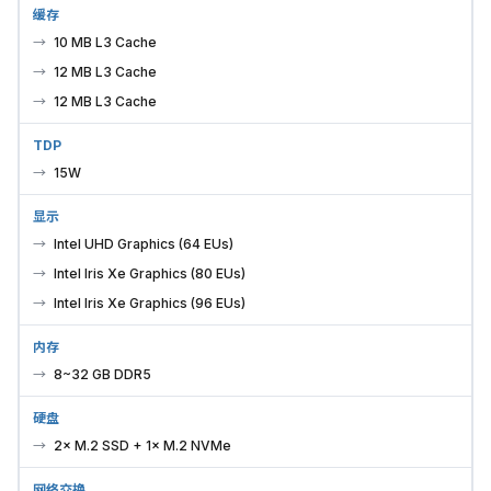
缓存
10 MB L3 Cache
12 MB L3 Cache
12 MB L3 Cache
TDP
15W
显示
Intel UHD Graphics (64 EUs)
Intel Iris Xe Graphics (80 EUs)
Intel Iris Xe Graphics (96 EUs)
内存
8~32 GB DDR5
硬盘
2× M.2 SSD + 1× M.2 NVMe
网络交换