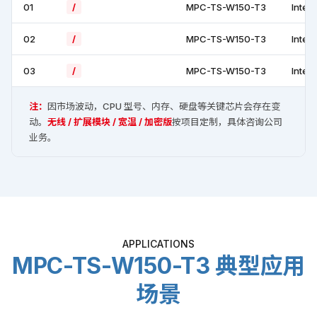
订货信息 · Part Number
无线模块（4G/5G/北斗）、扩展模块、电池容量、宽温版
本按项目定制。
序号
料号 (Part Number)
型号
主要
01
/
MPC-TS-W150-T3
Intel
02
/
MPC-TS-W150-T3
Intel
03
/
MPC-TS-W150-T3
Intel
注：
因市场波动，CPU 型号、内存、硬盘等关键芯片会存在变
动。
无线 / 扩展模块 / 宽温 / 加密版
按项目定制，具体咨询公司
业务。