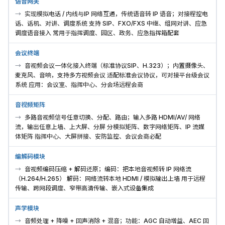
语音网关
实现模拟电话 / 内线与IP 网络互通，传统语音转 IP 语音；对接程控电
话、话机、对讲、调度系统 支持 SIP、FXO/FXS 中继、组网对讲、应急
调度语音接入 常用于指挥调度、园区、政务、应急指挥箱配套
会议终端
音视频会议一体化接入终端（标准协议SIP、H.323）；内置摄像头、
麦克风、音响，支持多方视频会议 适配标准会议协议，可对接平台级会议
系统 应用：会议室、指挥中心、分会场远程会商
音视频矩阵
多路音视频信号任意切换、分配、路由；输入多路 HDMI/AV/ 网络
流，输出任意上墙、上大屏、分屏 分模拟矩阵、数字网络矩阵、IP 流媒
体矩阵 指挥中心、大屏拼接、安防监控、会议会商必配
编解码模块
音视频编码压缩 + 解码还原；编码：把本地音视频转 IP 网络流
（H.264/H.265） 解码：网络流转本地 HDMI / 模拟输出上墙 用于远程
传输、跨网段调度、窄带高清传输、嵌入式设备集成
声学模块
音频处理 + 降噪 + 回声消除 + 混音；功能：AGC 自动增益、AEC 回