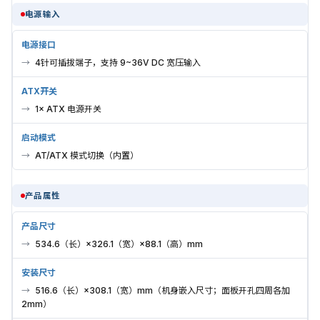
电源输入
电源接口
4针可插拔端子，支持 9~36V DC 宽压输入
ATX开关
1× ATX 电源开关
启动模式
AT/ATX 模式切换（内置）
产品属性
产品尺寸
534.6（长）×326.1（宽）×88.1（高）mm
安装尺寸
516.6（长）×308.1（宽）mm（机身嵌入尺寸；面板开孔四周各加
2mm）