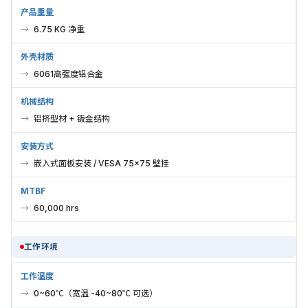
产品重量
6.75 KG 净重
外壳材质
6061高强度铝合金
机械结构
铝挤型材 + 钣金结构
安装方式
嵌入式面板安装 / VESA 75×75 壁挂
MTBF
60,000 hrs
工作环境
工作温度
0~60℃（宽温 -40~80℃ 可选）