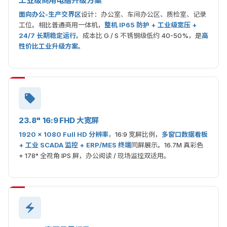
工业级商用电脑升级方案
面向办公-生产交界区
设计：办公室、车间办公区、质检室、记录
工位。相比普通商用一体机，
整机 IP65 防护 + 工业级宽压 +
24/7 长期稳定运行
。成本比 G / S 不锈钢级低约 40-50%，是
高
性价比工业升级方案
。
23.8" 16:9 FHD 大宽屏
1920 × 1080 Full HD 分辨率
，16:9 宽屏比例，
多窗口数据看板
+ 工业 SCADA 监控 + ERP/MES 终端
同屏展示。16.7M 真彩色
+ 178° 全视角 IPS 屏，办公阅读 / 现场监控双适用。