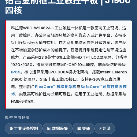
铝合金前框工业触控平板 | J1900
四核
科拉德WPC-W2462A-L工业触控一体机是一款面向工业现场、适
用于质检区、办公区及轻湿环境的高可靠嵌入式计算平台，支持多
接口连接和无人值守应用。作为商用电脑可靠性升级方案，该产品
在不增加复杂防护成本的前提下，显著提升系统稳定性与环境适应
能力。产品采用23.6英寸16:9工业级FHD TFT LCD显示屏，分辨率
1920×1080，搭载投射式电容P-CAP 10点触控，前面板防护等级
IP65
。核心运算采用EPC-306A模块化架构，搭载Intel® Celeron
J1900 处理器，配备丰富工业I/O接口，支持9-36V宽压直流供
电。整机融合
FlexCore™ 模块化架构
与
SafeCore™ 可靠性增强技
术
，实现高可维护性与长期可靠性，适用于工业控制、数据采集与
HMI应用场景。
典型应用场景
⚙️ 工业设备控制
📊 数据采集
🚉 交通
⚡ 能源