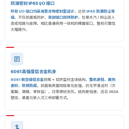
防潮密封 IP65 I/O 接口
所有 I/O 接口均采用聚合物密封型设计
，达到
IP65 防潮防尘等
级
。不仅前面板防护，
背部接口同样防护
，杜绝水汽 / 粉尘进入
造成短路与故障。相比普通商用一体机的裸露接口，整机可靠性
大幅提升。
6061 高强度铝合金机身
6061 航空级铝合金
前框 + 铝挤型材主体结构，
整机更轻、散热
更好、防锈防腐
。前面板表面阳极氧化处理，抗化学清洁剂（次
氯酸、酒精、季铵盐），日常擦拭无忧。结构更轻便，适合 VESA
壁挂、桌面与嵌入式三种部署方式。