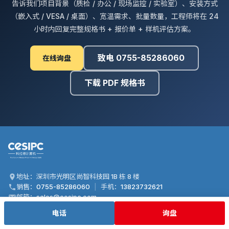
告诉我们项目背景（质检 / 办公 / 现场监控 / 实验室）、安装方式
（嵌入式 / VESA / 桌面）、宽温需求、批量数量，工程师将在 24
小时内回复完整规格书 + 报价单 + 样机评估方案。
致电 0755-85286060
在线询盘
下载 PDF 规格书
地址：深圳市光明区尚智科技园 1B 栋 8 楼
销售：
0755-85286060
|
手机：
13823732621
邮箱：
sales@cesipc.com
电话
询盘