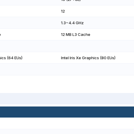
12
1.3~4.4 GHz
e
12 MB L3 Cache
ics (64 EUs)
Intel Iris Xe Graphics (80 EUs)