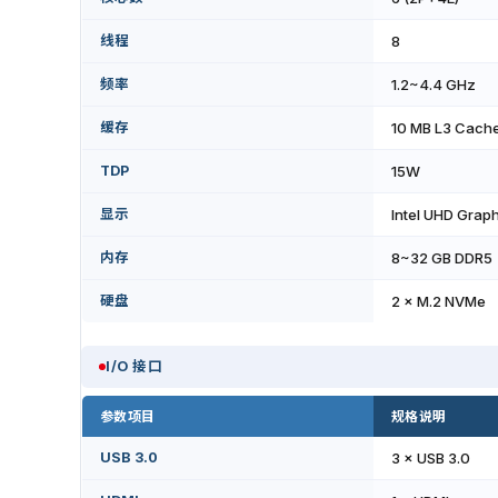
线程
8
频率
1.2~4.4 GHz
缓存
10 MB L3 Cach
TDP
15W
显示
Intel UHD Graph
内存
8~32 GB DDR5
硬盘
2 × M.2 NVMe
I/O 接口
参数项目
规格说明
USB 3.0
3 × USB 3.0