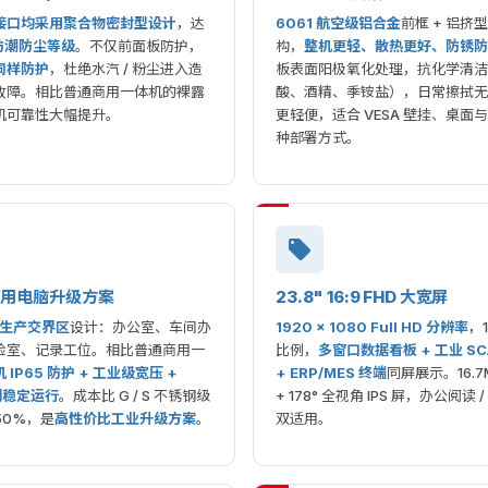
O 接口均采用聚合物密封型设计
，达
6061 航空级铝合金
前框 + 铝挤
 防潮防尘等级
。不仅前面板防护，
构，
整机更轻、散热更好、防锈防
同样防护
，杜绝水汽 / 粉尘进入造
板表面阳极氧化处理，抗化学清洁
故障。相比普通商用一体机的裸露
酸、酒精、季铵盐），日常擦拭无
机可靠性大幅提升。
更轻便，适合 VESA 壁挂、桌面
种部署方式。
商用电脑升级方案
23.8" 16:9 FHD 大宽屏
-生产交界区
设计：办公室、车间办
1920 × 1080 Full HD 分辨率
，1
检室、记录工位。相比普通商用一
比例，
多窗口数据看板 + 工业 SC
 IP65 防护 + 工业级宽压 +
+ ERP/MES 终端
同屏展示。16.7
长期稳定运行
。成本比 G / S 不锈钢级
+ 178° 全视角 IPS 屏，办公阅读 
-50%，是
高性价比工业升级方案
。
双适用。