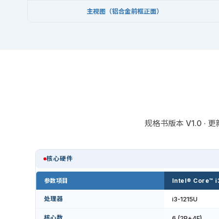
主视图（铝合金前框正面）
规格书版本 V1.0 
核心硬件
参数项目
Intel® Core™ 
处理器
i3-1215U
核心数
6 (2P+4E)