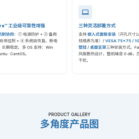
ore™ 工业级可靠性增强
三种灵活部署方式
机制协同
：① 电源防护 + ② 备用
支持
嵌入式面板安装
（开孔尺寸以
③ 启停控制 + ④ 系统自恢复。断电
规格表为准）/
VESA 75×75 / 
长期稳定。多 OS 支持：Win
壁挂
/
桌面支架
三种安装方式。Fan
buntu · CentOS。
风扇散热设计，整机噪音 0 dB，
干扰。
PRODUCT GALLERY
多角度产品图