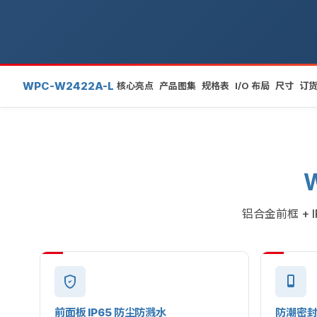
WPC-W2422A-L
核心亮点
产品图集
规格表
I/O 布局
尺寸
订
铝合金前框 + 
前面板 IP65 防尘防溅水
防潮密封 I