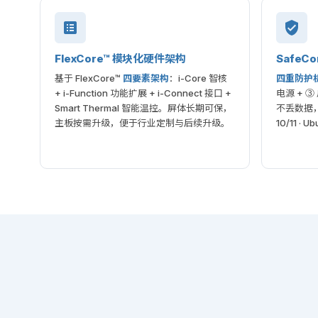
FlexCore™ 模块化硬件架构
SafeC
基于 FlexCore™
四要素架构
：i-Core 智核
四重防护
+ i-Function 功能扩展 + i-Connect 接口 +
电源 + 
Smart Thermal 智能温控。屏体长期可保，
不丢数据，
主板按需升级，便于行业定制与后续升级。
10/11 · U