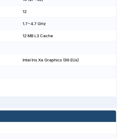
12
1.7~4.7 GHz
12 MB L3 Cache
Intel Iris Xe Graphics (96 EUs)