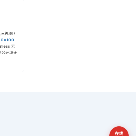
三视图 /
100×100
less 无
办公环境无
在线