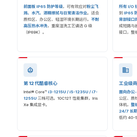
前面板 IP65 防护等级
，可有效应对
粉尘飞
所有 I/
溅、水汽、酒精擦拭与日常清洁作业
。适合
到
IP65
质检区、办公区、轻湿环境长期运行。
不耐
背部接口
高压热水冲洗
，重度湿洗工艺请选 G 级
成短路与
（IP69K）。
接口，整
第 12 代酷睿核心
工业级
Intel® Core™
i3-1215U / i5-1235U / i7-
面向办公
1255U
三档可选。10C12T 性能集群，Iris
公区、质
Xe 集成显卡。
体机，
整机
24/7 
低约 40