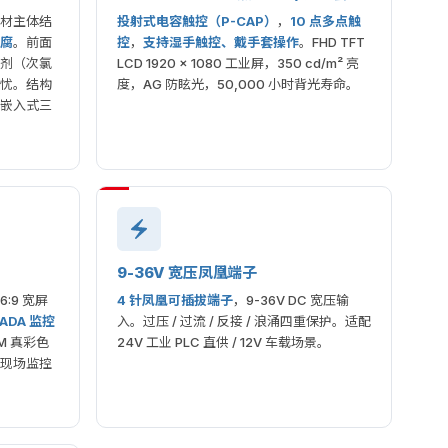
型材主体结
投射式电容触控（P-CAP）
，
10 点多点触
腐
。前面
控
，
支持湿手触控、戴手套操作
。FHD TFT
剂（次氯
LCD 1920 × 1080 工业屏，350 cd/m² 亮
忧。结构
度，AG 防眩光，50,000 小时背光寿命。
与嵌入式三
9-36V 宽压凤凰端子
6:9 宽屏
4 针凤凰可插拔端子
，9-36V DC 宽压输
ADA 监控
入。过压 / 过流 / 反接 / 浪涌四重保护。适配
M 真彩色
24V 工业 PLC 直供 / 12V 车载场景。
/ 现场监控