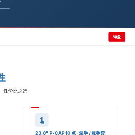
F
询盘
性
方案，性价比之选。
23.8" P-CAP 10 点 · 湿手 / 戴手套