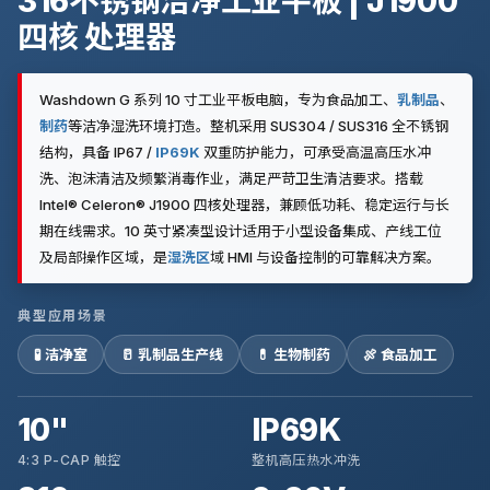
316不锈钢洁净工业平板 | J1900
四核 处理器
Washdown G 系列 10 寸工业平板电脑，专为食品加工、
乳制品
、
制药
等洁净湿洗环境打造。整机采用 SUS304 / SUS316 全不锈钢
结构，具备 IP67 /
IP69K
双重防护能力，可承受高温高压水冲
洗、泡沫清洁及频繁消毒作业，满足严苛卫生清洁要求。搭载
Intel® Celeron® J1900 四核处理器，兼顾低功耗、稳定运行与长
期在线需求。10 英寸紧凑型设计适用于小型设备集成、产线工位
及局部操作区域，是
湿洗区
域 HMI 与设备控制的可靠解决方案。
典型应用场景
🧪 洁净室
🥛 乳制品生产线
💊 生物制药
🍖 食品加工
10"
IP69K
4:3 P-CAP 触控
整机高压热水冲洗