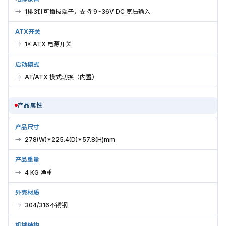
1排3针可插拔端子，支持 9~36V DC 宽压输入
ATX开关
1× ATX 电源开关
启动模式
AT/ATX 模式切换（内置）
产品属性
产品尺寸
278(W)*225.4(D)*57.8(H)mm
产品重量
4 KG 净重
外壳材质
304/316不锈钢
机械结构