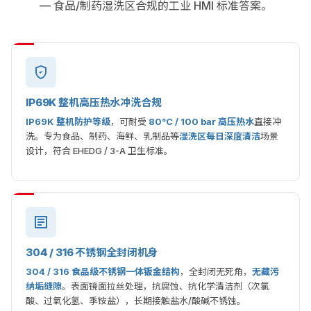
— 食品/制药湿洗区合规的工业 HMI 标准答案。
IP69K 整机高压热水冲洗合规
IP69K 整机防护等级
，可耐受
80°C / 100 bar 高压热水
直接冲
洗。专为食品、制药、海鲜、乳制品等
湿洗区每日深度清洁
场景
设计，符合 EHEDG / 3-A 卫生标准。
304 / 316 不锈钢全封闭机身
304 / 316 食品级不锈钢一体钣金结构
，全封闭无死角，
无藏污
纳垢缝隙
。表面镜面拉丝处理，抗腐蚀、抗化学清洁剂（次氯
酸、过氧化氢、季铵盐），长期接触盐水/酸碱不锈蚀。