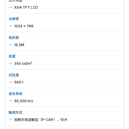
显示类型
XGA TFT LCD
分辨率
1024 × 768
色彩数
16.2M
亮度
350 cd/m²
对比度
500:1
背光寿命
50,000 hrs
触摸方式
投射式电容触控（P-CAP），10点