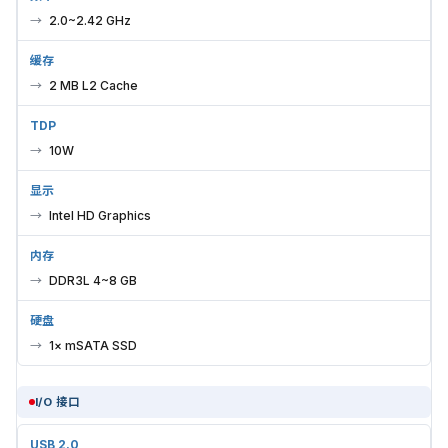
2.0~2.42 GHz
缓存
2 MB L2 Cache
TDP
10W
显示
Intel HD Graphics
内存
DDR3L 4~8 GB
硬盘
1× mSATA SSD
I/O 接口
USB 2.0