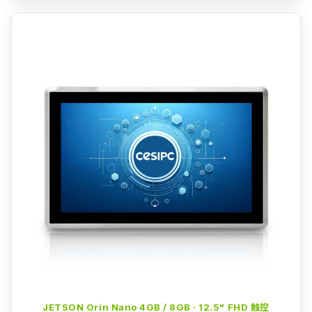
JETSON Orin Nano 4GB / 8GB · 12.5" FHD 触控