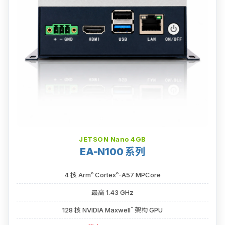
JETSON Nano 4GB
EA-N100 系列
®
®
4 核 Arm
Cortex
-A57 MPCore
最高 1.43 GHz
™
128 核 NVIDIA Maxwell
架构 GPU