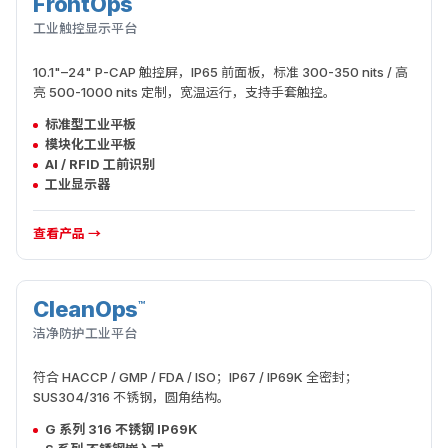
FrontOps
交互执行
工业触控显示平台
10.1"–24" P-CAP 触控屏，IP65 前面板，标准 300-350 nits / 高
亮 500-1000 nits 定制，宽温运行，支持手套触控。
标准型工业平板
模块化工业平板
AI / RFID 工前识别
工业显示器
查看产品 →
CleanOps
™
洁净执行
洁净防护工业平台
符合 HACCP / GMP / FDA / ISO；IP67 / IP69K 全密封；
SUS304/316 不锈钢，圆角结构。
G 系列 316 不锈钢 IP69K