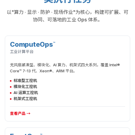
以"算力 · 显示 · 防护 · 现场作业"为核心，构建可扩展、可
协同、可落地的工业 Ops 体系。
ComputeOps
™
算力执行
工业计算平台
无风扇紧凑型、模块化、AI 算力、机架式四大系列，覆盖 Intel®
Core™ 7-13 代、Xeon®、ARM 平台。
标准型工控机
模块化工控机
AI 运算工控机
机架式工控机
查看产品 →
™