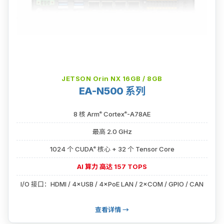
JETSON Orin NX 16GB / 8GB
EA-N500 系列
®
®
8 核 Arm
Cortex
-A78AE
最高 2.0 GHz
®
1024 个 CUDA
核心 + 32 个 Tensor Core
AI 算力 高达 157 TOPS
I/O 接口：HDMI / 4×USB / 4×PoE LAN / 2×COM / GPIO / CAN
查看详情 →