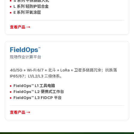
S 系列 不锈钢嵌入式
L 系列 轻防护铝合金
E 系列 环氧涂层
查看产品 →
FieldOps
™
现场执行
现场作业计算平台
4G/5G + Wi-Fi 6/7 + 北斗 + LoRa + 卫星多链路冗余；抗跌落
IP65/67；L1/L2/L3 三级体系。
FieldOps™ L1 工具电脑
FieldOps™ L2 便携式工作台
FieldOps™ L3 FIDCP 平台
查看产品 →