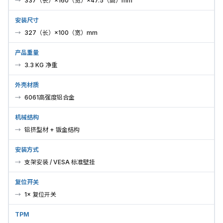
337（长）×160（宽）×47.5（高）mm
安装尺寸
327（长）×100（宽）mm
产品重量
3.3 KG 净重
外壳材质
6061高强度铝合金
机械结构
铝挤型材 + 钣金结构
安装方式
支架安装 / VESA 标准壁挂
复位开关
1× 复位开关
TPM