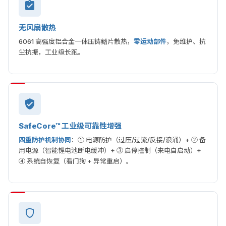
无风扇散热
6061 高强度铝合金一体压铸鳍片散热，
零运动部件
，免维护、抗
尘抗振，工业级长跑。
SafeCore™ 工业级可靠性增强
四重防护机制协同
：① 电源防护（过压/过流/反接/浪涌）+ ② 备
用电源（智能锂电池断电缓冲）+ ③ 启停控制（来电自启动）+
④ 系统自恢复（看门狗 + 异常重启）。