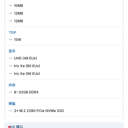
10MB
12MB
12MB
TDP
15W
显示
UHD (48 EUs)
Iris Xe (80 EUs)
Iris Xe (96 EUs)
内存
8~32GB DDR5
硬盘
2× M.2 2280 PCIe NVMe SSD
I/O 接口