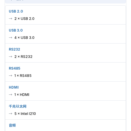
USB 2.0
2 × USB 2.0
USB 3.0
4 × USB 3.0
RS232
2 × RS232
RS485
1 × RS485
HDMI
1 × HDMI
千兆以太网
5 × Intel I210
音频