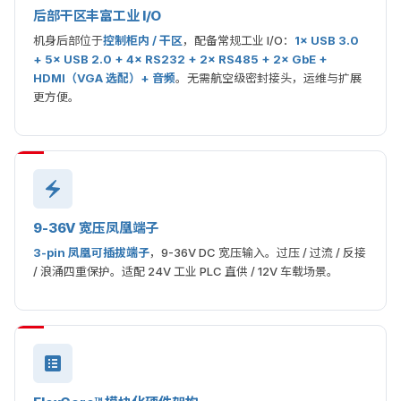
后部干区丰富工业 I/O
机身后部位于
控制柜内 / 干区
，配备常规工业 I/O：
1× USB 3.0
+ 5× USB 2.0 + 4× RS232 + 2× RS485 + 2× GbE +
HDMI（VGA 选配）+ 音频
。无需航空级密封接头，运维与扩展
更方便。
9-36V 宽压凤凰端子
3-pin 凤凰可插拔端子
，9-36V DC 宽压输入。过压 / 过流 / 反接
/ 浪涌四重保护。适配 24V 工业 PLC 直供 / 12V 车载场景。