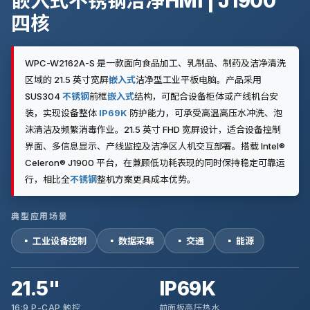
嵌入式不锈钢洁净HMI | J1900
四核
WPC-W2162A-S 是一款面向食品加工、乳制品、制药及洁净清洗
区域的 21.5 英寸宽屏
嵌入式
洁净型工业平板电脑。产品采用
SUS304
不锈钢
前框
嵌入式
结构，可配合设备柜体或产线机台安
装，实现设备整体
IP69K
防护能力，可承受高温高压水冲洗、泡
沫清洁及频繁消毒作业。21.5 英寸 FHD 宽屏设计，适合设备控制
界面、多信息显示、产线监控及洁净区人机交互部署。搭载 Intel®
Celeron® J1900 平台，在兼顾低功耗表现的同时保持稳定可靠运
行，相比全
不锈钢
整机方案更具成本优势。
典型应用场景
▪ 工业设备控制
▪ 数据采集
▪ 交通
▪ 能源
21.5"
IP69K
16:9 P-CAP 触控
前面板高压热水