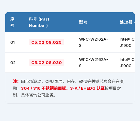
序
料号 (Part
型号
处理器 +
号
Number)
WPC-W2162A-
Intel® Cel
01
C5.02.08.029
S
J1900
WPC-W2162A-
Intel® Cel
02
C5.02.08.030
S
J1900
注：
因市场波动，CPU 型号、内存、硬盘等关键芯片会存在变
动。
304 / 316 不锈钢前面板、3-A / EHEDG 认证
按项目定
制，具体咨询公司业务。