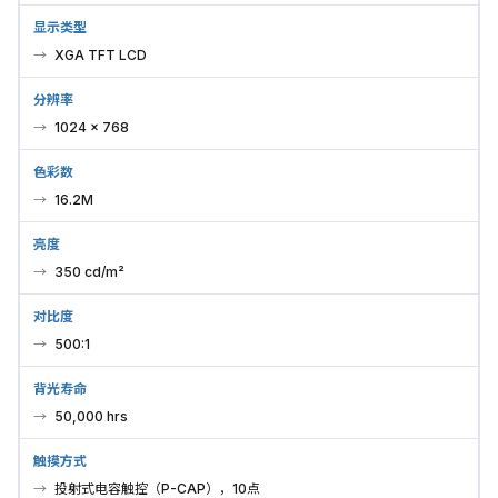
显示类型
XGA TFT LCD
分辨率
1024 × 768
色彩数
16.2M
亮度
350 cd/m²
对比度
500:1
背光寿命
50,000 hrs
触摸方式
投射式电容触控（P-CAP），10点