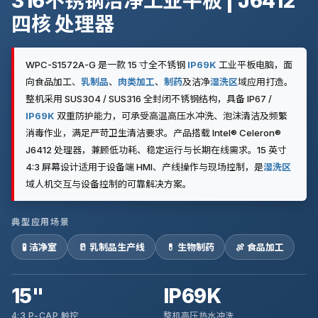
316不锈钢洁净工业平板 | J6412
四核 处理器
WPC-S1572A-G 是一款 15 寸全不锈钢
IP69K
工业平板电脑，面
向食品加工、
乳制品
、
肉类加工
、
制药
及洁净
湿洗区
域应用打造。
整机采用 SUS304 / SUS316 全封闭不锈钢结构，具备 IP67 /
IP69K
双重防护能力，可承受高温高压水冲洗、泡沫清洁及频繁
消毒作业，满足严苛卫生清洁要求。产品搭载 Intel® Celeron®
J6412 处理器，兼顾低功耗、稳定运行与长期在线需求。15 英寸
4:3 屏幕设计适用于设备端 HMI、产线操作与现场控制，是
湿洗区
域人机交互与设备控制的可靠解决方案。
典型应用场景
🧪 洁净室
🥛 乳制品生产线
💊 生物制药
🍖 食品加工
15"
IP69K
4:3 P-CAP 触控
整机高压热水冲洗