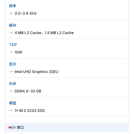
频率
2.0~2.6 GHz
缓存
4 MB L3 Cache，1.5 MB L2 Cache
TDP
10W
显示
Intel UHD Graphics 32EU
内存
DDR4 4~32 GB
硬盘
1× M.2 2242 SSD
I/O 接口