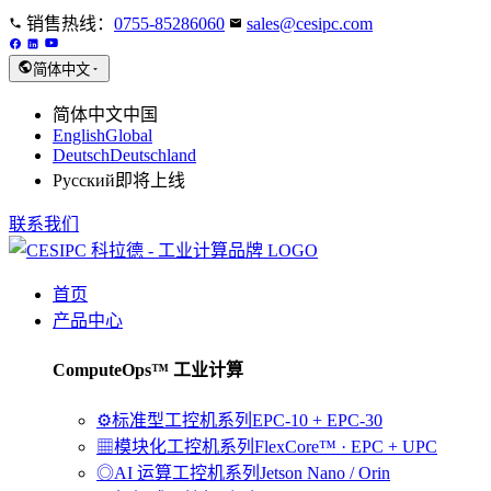
销售热线：
0755-85286060
sales@cesipc.com
简体中文
简体中文
中国
English
Global
Deutsch
Deutschland
Русский
即将上线
联系我们
首页
产品中心
ComputeOps™ 工业计算
⚙
标准型工控机系列
EPC-10 + EPC-30
▦
模块化工控机系列
FlexCore™ · EPC + UPC
◎
AI 运算工控机系列
Jetson Nano / Orin