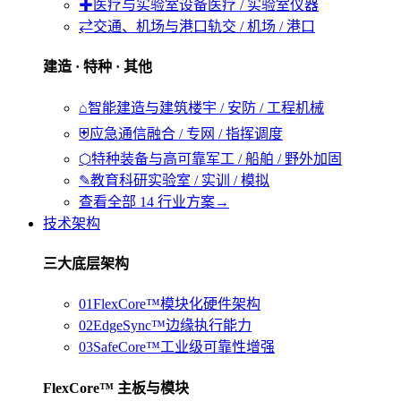
✚
医疗与实验室设备
医疗 / 实验室仪器
⇄
交通、机场与港口
轨交 / 机场 / 港口
建造 · 特种 · 其他
⌂
智能建造与建筑
楼宇 / 安防 / 工程机械
⛨
应急通信
融合 / 专网 / 指挥调度
⬡
特种装备与高可靠
军工 / 船舶 / 野外加固
✎
教育科研
实验室 / 实训 / 模拟
查看全部 14 行业方案
→
技术架构
三大底层架构
01
FlexCore™
模块化硬件架构
02
EdgeSync™
边缘执行能力
03
SafeCore™
工业级可靠性增强
FlexCore™ 主板与模块