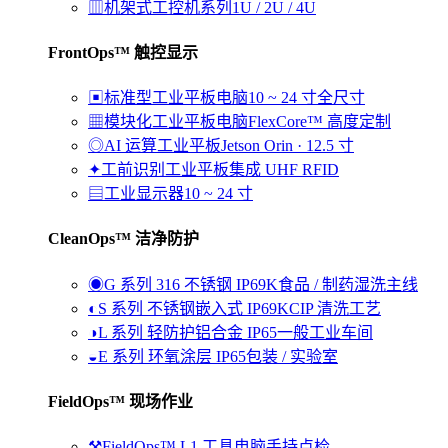
▥
机架式工控机系列
1U / 2U / 4U
FrontOps™ 触控显示
▣
标准型工业平板电脑
10 ~ 24 寸全尺寸
▦
模块化工业平板电脑
FlexCore™ 高度定制
◎
AI 运算工业平板
Jetson Orin · 12.5 寸
✦
工前识别工业平板
集成 UHF RFID
▤
工业显示器
10 ~ 24 寸
CleanOps™ 洁净防护
◉
G 系列 316 不锈钢 IP69K
食品 / 制药湿洗主线
◐
S 系列 不锈钢嵌入式 IP69K
CIP 清洗工艺
◑
L 系列 轻防护铝合金 IP65
一般工业车间
◒
E 系列 环氧涂层 IP65
包装 / 实验室
FieldOps™ 现场作业
⚒
FieldOps™ L1 工具电脑
手持点检