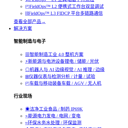
◰
FieldOps™ L2 便携式工作台
双显调试
⛓
FieldOps™ L3 FIDCP 平台
多链路通信
查看全部产品
→
解决方案
智能制造与电子
▦
智能制造
工业 4.0 整机方案
⚡
新能源与电池设备
锂电 / 储能 / 光伏
◎
机器人与 AI 边缘
视觉 / AI 推理 / 边缘
⊞
仪器仪表与检测
分析 / 计量 / 试验
◰
车载与移动装备
车载 / AGV / 无人机
行业现场
◉
洁净工业
食品 / 制药 IP69K
⌁
能源电力
发电 / 电网 / 变电
≈
环保水务
水处理 / 环保监测