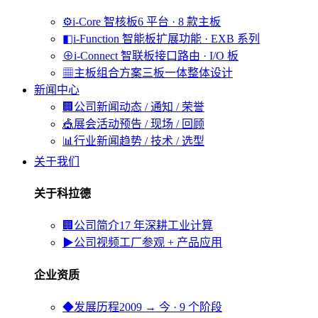
⚙
i-Core 智核板
6 平台 · 8 款主板
◧
i-Function 智能板
扩展功能 · EXB 系列
⊕
i-Connect 智联板
接口路由 · I/O 板
▦
主板组合方案
三板一体整体设计
新闻中心
🏢
公司新闻
动态 / 通知 / 荣誉
🎪
展会活动
预告 / 现场 / 回顾
📊
行业新闻
趋势 / 技术 / 选型
关于我们
关于科拉德
🏢
公司简介
17 年深耕工业计算
▶
公司视频
工厂参观 + 产品应用
企业资质
◆
发展历程
2009 → 今 · 9 个阶段